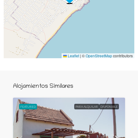
Leaflet
|
©
OpenStreetMap
contributors
Alojamientos Similares
FEATURED
PARA ALQUILAR
DISPONIBLE