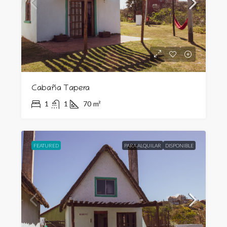
Cabaña Tapera
1
1
70
m²
FEATURED
PARA ALQUILAR
DISPONIBLE