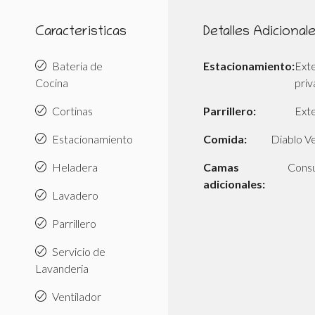
Caracteristicas
Detalles Adicional
Bateria de
Estacionamiento:
Exte
Cocina
pri
Cortinas
Parrillero:
Exte
Estacionamiento
Comida:
Diablo V
Heladera
Camas
Consu
adicionales:
Lavadero
Parrillero
Servicio de
Lavanderia
Ventilador