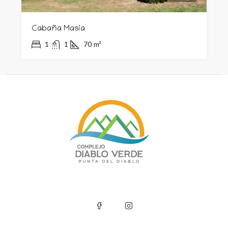
Cabaña Masia
1
1
70
m²