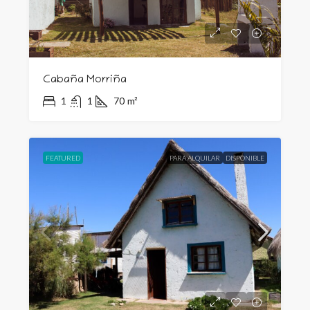
Cabaña Morriña
1
1
70
m²
FEATURED
PARA ALQUILAR
DISPONIBLE