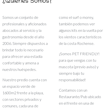
¿Quienes Somos?
Somos un conjunto de
como el surf o morey,
profesionales y aficionados
también podemos ver
abocados al servicio y la
algunos kits en la vuelta por
gastronomía desde el año
los vientos característicos
2006. Siempre dispuestos a
de la costa Rochense.
brindar todo lo necesario
¡Somos PET FRIENDLY!
para ofrecer una estadía
para que vengas con tu
confortable y amena a
mascota (previo aviso) y
nuestros huéspedes.
siempre bajo tu
Nuestro predio cuenta con
responsabilidad!
un espacio verde de
Contamos con un
1600m2 frente a la playa,
Restaurante/Pub ubicado
con sectores privados y
en el frente en una de
comunes, cada una de